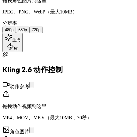
拖拽角色图片到这里
JPEG、PNG、WebP（最大10MB）
分辨率
480p
580p
720p
生成
50
Kling 2.6 动作控制
动作参考
拖拽动作视频到这里
MP4、MOV、MKV（最大10MB，30秒）
角色图片