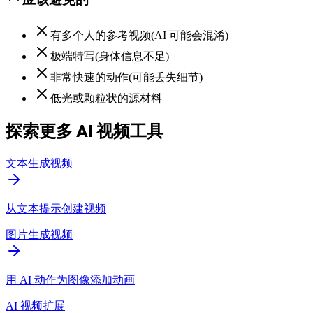
有多个人的参考视频(AI 可能会混淆)
极端特写(身体信息不足)
非常快速的动作(可能丢失细节)
低光或颗粒状的源材料
探索更多 AI 视频工具
文本生成视频
从文本提示创建视频
图片生成视频
用 AI 动作为图像添加动画
AI 视频扩展