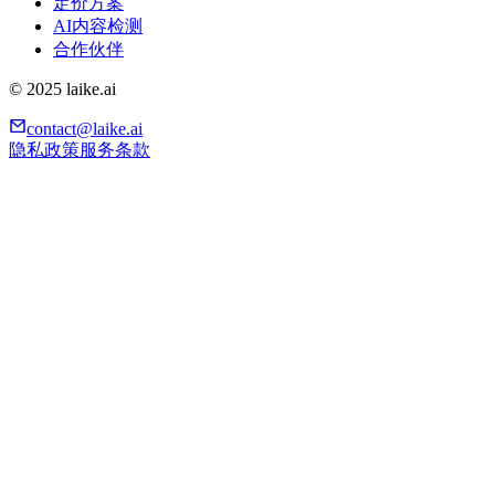
定价方案
AI内容检测
合作伙伴
© 2025 laike.ai
contact@laike.ai
隐私政策
服务条款