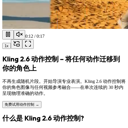
0:13
/
0:17
1
x
Kling 2.6 动作控制 – 将任何动作迁移到
你的角色上
不再生成随机片段。开始导演专业表演。Kling 2.6 动作控制将
你的角色图像与任何视频参考融合——在单次连续的 30 秒内
呈现物理准确的动作。
免费试用动作控制 →
什么是 Kling 2.6 动作控制?