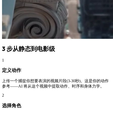
3 步从静态到电影级
1
定义动作
上传一个捕捉你想要表演的视频片段(3-30秒)。这是你的动作
参考——AI 将从这个视频中提取动作、时序和身体力学。
2
选择角色