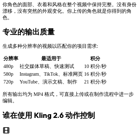
你角色的面部、衣着和风格在整个视频中保持完整。没有身份
漂移，没有突然的外观变化。你上传的角色就是你得到的角
色。
专业的输出质量
生成多种分辨率的视频以匹配你的项目需求:
分辨率
最适用于
积分
480p
社交媒体草稿、快速测试
10 积分/秒
580p
Instagram、TikTok、标准网页
16 积分/秒
720p
YouTube、演示文稿、制作
21 积分/秒
所有输出均为 MP4 格式，可直接上传或在制作流程中进一步
编辑。
谁在使用 Kling 2.6 动作控制