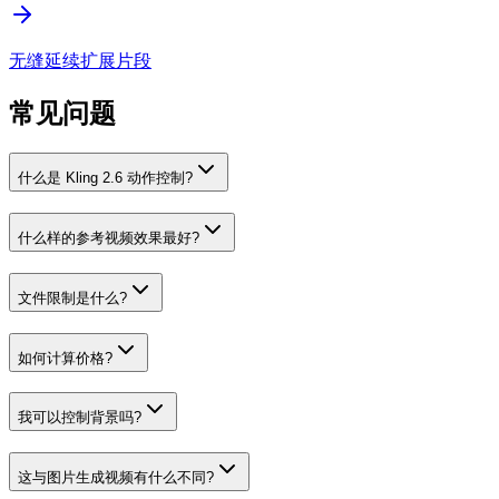
无缝延续扩展片段
常见问题
什么是 Kling 2.6 动作控制?
什么样的参考视频效果最好?
文件限制是什么?
如何计算价格?
我可以控制背景吗?
这与图片生成视频有什么不同?