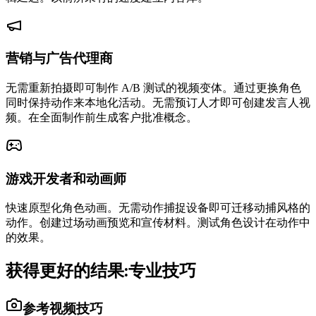
营销与广告代理商
无需重新拍摄即可制作 A/B 测试的视频变体。通过更换角色
同时保持动作来本地化活动。无需预订人才即可创建发言人视
频。在全面制作前生成客户批准概念。
游戏开发者和动画师
快速原型化角色动画。无需动作捕捉设备即可迁移动捕风格的
动作。创建过场动画预览和宣传材料。测试角色设计在动作中
的效果。
获得更好的结果:专业技巧
参考视频技巧