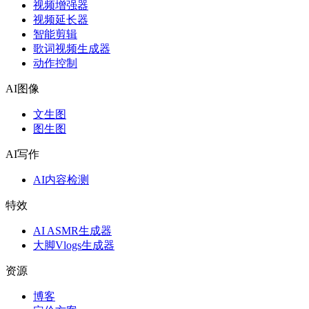
视频增强器
视频延长器
智能剪辑
歌词视频生成器
动作控制
AI图像
文生图
图生图
AI写作
AI内容检测
特效
AI ASMR生成器
大脚Vlogs生成器
资源
博客