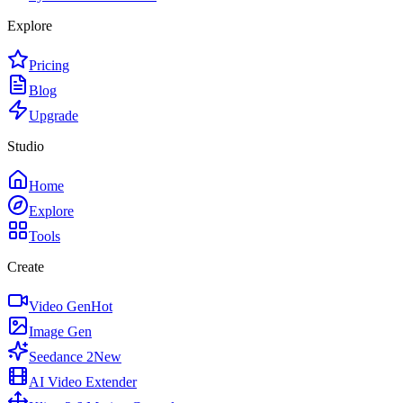
Explore
Pricing
Blog
Upgrade
Studio
Home
Explore
Tools
Create
Video Gen
Hot
Image Gen
Seedance 2
New
AI Video Extender