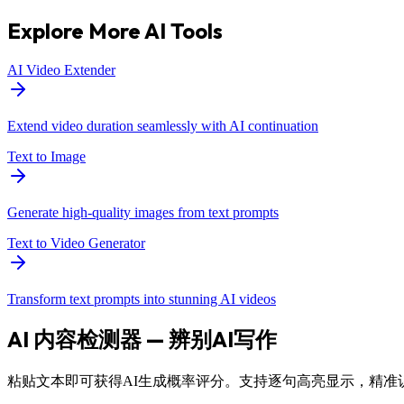
Explore More AI Tools
AI Video Extender
Extend video duration seamlessly with AI continuation
Text to Image
Generate high-quality images from text prompts
Text to Video Generator
Transform text prompts into stunning AI videos
AI 内容检测器 — 辨别AI写作
粘贴文本即可获得AI生成概率评分。支持逐句高亮显示，精准识别Chat