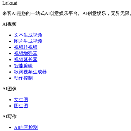
Laike.
ai
来客AI是您的一站式AI创意娱乐平台。AI创意娱乐，无界无限
AI视频
文本生成视频
图片生成视频
视频转视频
视频增强器
视频延长器
智能剪辑
歌词视频生成器
动作控制
AI图像
文生图
图生图
AI写作
AI内容检测