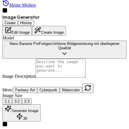
Meine Medien
Image Generator
Create
History
Edit Image
Create Image
Model
Nano Banana Pro
Fortgeschrittene Bildgenerierung mit überlegener
Qualität
Image Description
Ideas:
Fantasy Art
Cyberpunk
Watercolor
Image Size
1:1
3:2
2:3
Generate Image
30