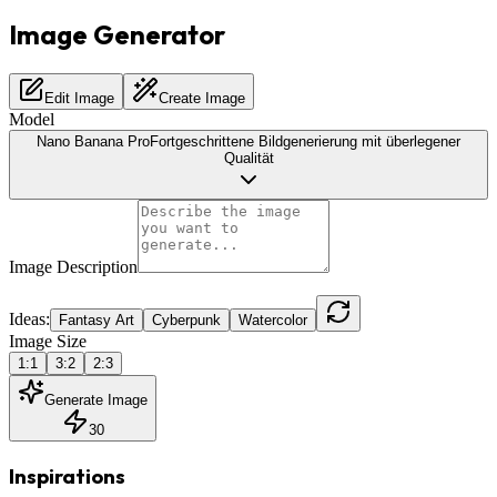
Image Generator
Edit Image
Create Image
Model
Nano Banana Pro
Fortgeschrittene Bildgenerierung mit überlegener
Qualität
Image Description
Ideas:
Fantasy Art
Cyberpunk
Watercolor
Image Size
1:1
3:2
2:3
Generate Image
30
Inspirations