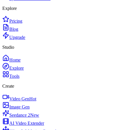
Explore
Pricing
Blog
Upgrade
Studio
Home
Explore
Tools
Create
Video Gen
Hot
Image Gen
Seedance 2
New
AI Video Extender