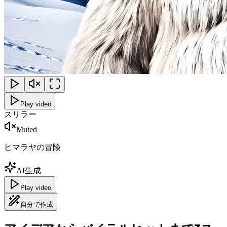
Play video
スリラー
Muted
ヒマラヤの冒険
AI生成
Play video
自分で作成