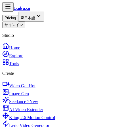
Laike.
ai
Pricing
日本語
サインイン
Studio
Home
Explore
Tools
Create
Video Gen
Hot
Image Gen
Seedance 2
New
AI Video Extender
Kling 2.6 Motion Control
Lyric Video Generator