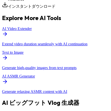
インスタントダウンロード
Explore More AI Tools
AI Video Extender
Extend video duration seamlessly with AI continuation
Text to Image
Generate high-quality images from text prompts
AI ASMR Generator
Generate relaxing ASMR content with AI
AI ビッグフット Vlog 生成器